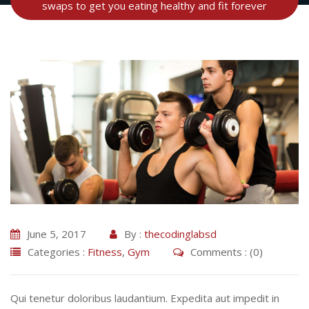
swaps to get you eating healthy and fit forever
June 5, 2017
By :
thecodinglabsd
Categories :
Fitness
,
Gym
Comments : (0)
Qui tenetur doloribus laudantium. Expedita aut impedit in